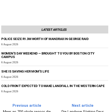
LATEST ARTICLES
POLICE SEIZE R1.3M WORTH OF MANDRAX IN GEORGE RAID
6 August 2026
WOMEN’S DAY WEEKEND — BROUGHT TO YOU BY BOSTON CITY
CAMPUS
6 August 2026
SHE IS SAVING HER MOM’S LIFE
6 August 2026
COLD FRONT EXPECTED TO MAKE LANDFALL IN THE WESTERN CAPE
6 August 2026
Previous article
Next article
Meer as 700 skole regoor die
Die Landwye Staking Deur